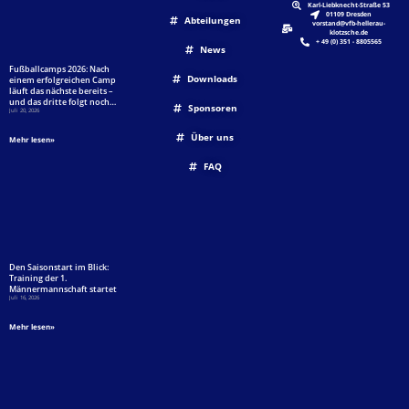
Karl-Liebknecht-Straße 53
01109 Dresden
Abteilungen
vorstand@vfb-hellerau-
klotzsche.de
+ 49 (0) 351 - 8805565
News
Fußballcamps 2026: Nach
Downloads
einem erfolgreichen Camp
läuft das nächste bereits –
und das dritte folgt noch…
Sponsoren
Juli 20, 2026
Über uns
Mehr lesen»
FAQ
Den Saisonstart im Blick:
Training der 1.
Männermannschaft startet
Juli 16, 2026
Mehr lesen»