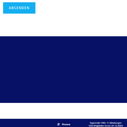
ABSENDEN
AKTUELLES
SHORTLINKS
UNSER VFB
Gegründet 1993, 11 Abteilungen
Home
1203 Mitglieder/-innen (31.12.2024)