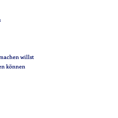
s
 machen willst
hen können