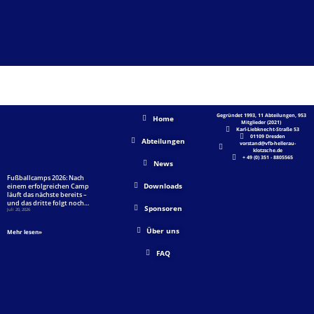
AKTUELLES
SHORTLINKS
UNSER VFB
Gegründet 1993, 11 Abteilungen, 953
Home
Mitglieder (2021)
Karl-Liebknecht-Straße 53
01109 Dresden
Abteilungen
vorstand@vfb-hellerau-
klotzsche.de
+ 49 (0) 351 - 8805565
News
Fußballcamps 2026: Nach
Downloads
einem erfolgreichen Camp
läuft das nächste bereits –
und das dritte folgt noch…
Sponsoren
Juli 20, 2026
Über uns
Mehr lesen»
FAQ