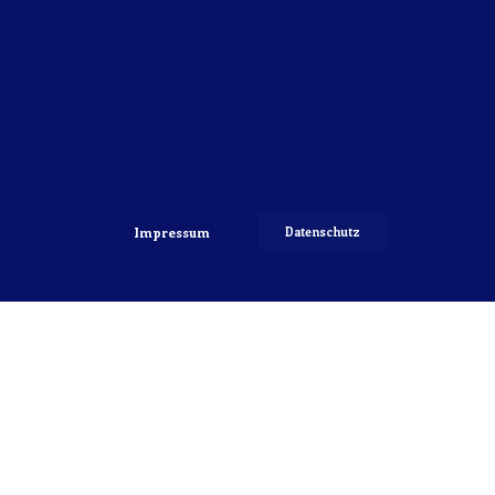
Impressum
Datenschutz
Copyright 2022 © VfB Hellerau-Klotzsche