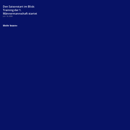
Den Saisonstart im Blick:
Training der 1.
Männermannschaft startet
Juli 16, 2026
Mehr lesen»