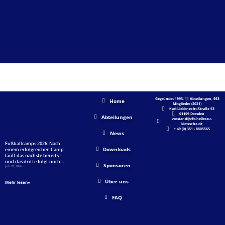
AKTUELLES
SHORTLINKS
UNSER VFB
Gegründet 1993, 11 Abteilungen, 953
Home
Mitglieder (2021)
Karl-Liebknecht-Straße 53
01109 Dresden
Abteilungen
vorstand@vfb-hellerau-
klotzsche.de
+ 49 (0) 351 - 8805565
News
Fußballcamps 2026: Nach
Downloads
einem erfolgreichen Camp
läuft das nächste bereits –
und das dritte folgt noch…
Sponsoren
Juli 20, 2026
Über uns
Mehr lesen»
FAQ