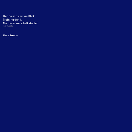
Den Saisonstart im Blick:
Training der 1.
Männermannschaft startet
Juli 16, 2026
Mehr lesen»