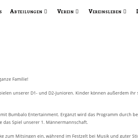
s
Abteilungen
Verein
Vereinsleben
ganze Familie!
Spielen unserer D1- und D2-Junioren. Kinder können außerdem ihr
“ mit Bumbalo Entertainment. Ergänzt wird das Programm durch 
e das Spiel unserer 1. Männermannschaft.
oke zum Mitsingen ein, während im Festzelt bei Musik und guter S