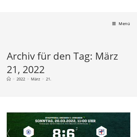
Zum
Inhalt
springen
Menü
Archiv für den Tag: März
21, 2022
>
2022
>
März
>
21.