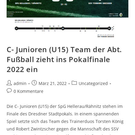
C- Junioren (U15) Team der Abt.
Fußball zieht ins Pokalfinale
2022 ein
Beitrags-
Beitrag
Beitrags-
admin
März 21, 2022
Uncategorized
Autor:
veröffentlicht:
Kategorie:
Beitrags-
0 Kommentare
Kommentare:
Die C- Junioren (U15) der SpG Hellerau/Rähnitz stehen im
Finale des Dresdner Stadtpokals. In einem spannenden
Spiel setzte sich das Team des Trainerduos Torsten König
und Robert Zwintzscher gegen die Mannschaft des SSV