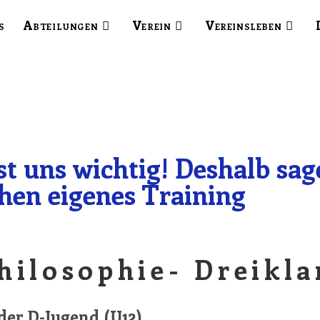
s
Abteilungen
Verein
Vereinsleben
t uns wichtig! Deshalb sage
hen eigenes Training
hilosophie- Dreiklan
der D-Jugend (U12)