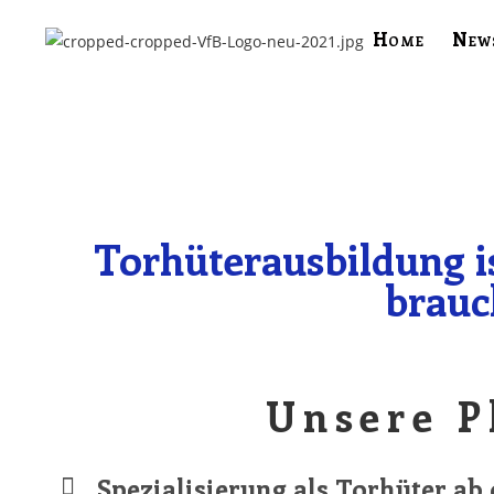
Home
New
Torhüterausbildung is
brauc
Unsere P
Spezialisierung als Torhüter ab 