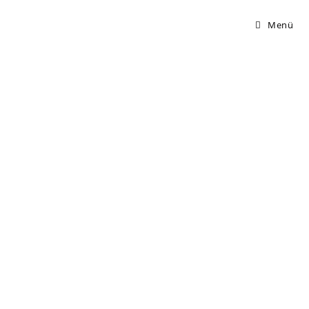
Menü
Copyright 2021 © VfB Hellerau-Klotzsche