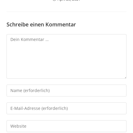
Schreibe einen Kommentar
Kommentar
Gib
deinen
Namen
Gib
oder
deine
Benutzernamen
E-
Gib
zum
Mail-
deine
Kommentieren