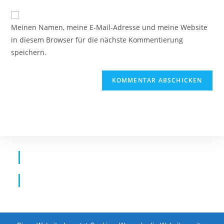
Adresse
Website-
ein
zum
URL
Meinen Namen, meine E-Mail-Adresse und meine Website
Kommentieren
ein
in diesem Browser für die nächste Kommentierung
ein
(optional)
speichern.
Datens
Chutz
Impres
Sum