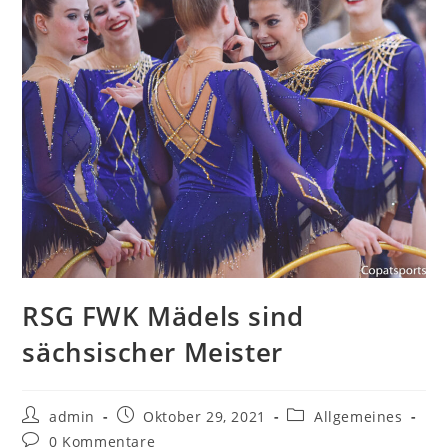
RSG FWK Mädels sind
sächsischer Meister
Beitrags-
Beitrag
Beitrags-
admin
Oktober 29, 2021
Allgemeines
Autor:
veröffentlicht:
Kategorie:
Beitrags-
0 Kommentare