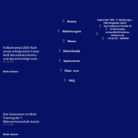
Gegründet 1993, 11 Abteilungen,
Home
1000 Mitglieder (2022)
Karl-Liebknecht-Straße 53
01109 Dresden
Abteilungen
vorstand@vfb-hellerau-
klotzsche.de
+ 49 (0) 351 - 8805565
News
Fußballcamps 2026: Nach
Downloads
einem erfolgreichen Camp
läuft das nächste bereits –
und das dritte folgt noch…
Sponsoren
Juli 20, 2026
Über uns
Mehr lesen»
FAQ
Den Saisonstart im Blick:
Training der 1.
Männermannschaft startet
Juli 16, 2026
Mehr lesen»