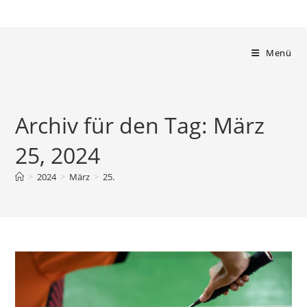
Zum
Inhalt
springen
Menü
Archiv für den Tag: März
25, 2024
>
2024
>
März
>
25.