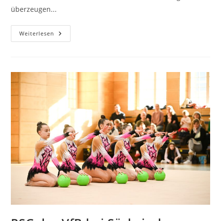
überzeugen...
Badminton
Weiterlesen
Jugend
Des
VfB
Bei
U9/U11-
Sachsenranglistenturnier