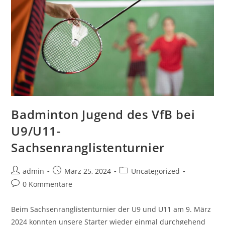
Badminton Jugend des VfB bei
U9/U11-
Sachsenranglistenturnier
Beitrags-
Beitrag
Beitrags-
admin
März 25, 2024
Uncategorized
Autor:
veröffentlicht:
Kategorie:
Beitrags-
0 Kommentare
Kommentare:
Beim Sachsenranglistenturnier der U9 und U11 am 9. März
2024 konnten unsere Starter wieder einmal durchgehend