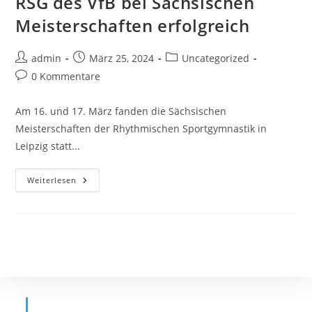
RSG des VfB bei Sächsischen
Meisterschaften erfolgreich
Beitrags-
Beitrag
Beitrags-
admin
März 25, 2024
Uncategorized
Autor:
veröffentlicht:
Kategorie:
Beitrags-
0 Kommentare
Kommentare:
Am 16. und 17. März fanden die Sächsischen
Meisterschaften der Rhythmischen Sportgymnastik in
Leipzig statt...
RSG
Weiterlesen
Des
VfB
Bei
Sächsischen
Meisterschaften
Erfolgreich
Datens
Chutz