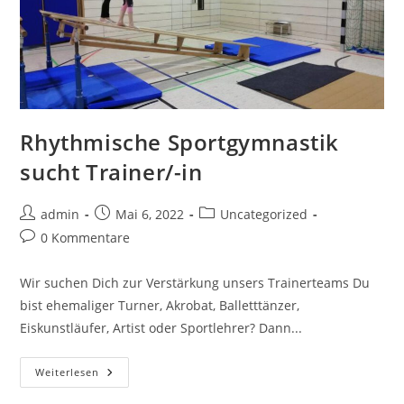
Rhythmische Sportgymnastik
sucht Trainer/-in
Beitrags-
Beitrag
Beitrags-
admin
Mai 6, 2022
Uncategorized
Autor:
veröffentlicht:
Kategorie:
Beitrags-
0 Kommentare
Kommentare:
Wir suchen Dich zur Verstärkung unsers Trainerteams Du
bist ehemaliger Turner, Akrobat, Balletttänzer,
Eiskunstläufer, Artist oder Sportlehrer? Dann...
Rhythmische
Weiterlesen
Sportgymnastik
Sucht