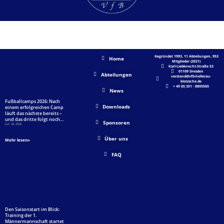
AKTUELLES
SHORTLINKS
UNSER VFB
Gegründet 1993, 11 Abteilungen, 953
Home
Mitglieder (2021)
Karl-Liebknecht-Straße 53
01109 Dresden
Abteilungen
vorstand@vfb-hellerau-
klotzsche.de
+ 49 (0) 351 - 8805565
News
Fußballcamps 2026: Nach
Downloads
einem erfolgreichen Camp
läuft das nächste bereits –
und das dritte folgt noch…
Sponsoren
Juli 20, 2026
Über uns
Mehr lesen»
FAQ
Den Saisonstart im Blick:
Training der 1.
Männermannschaft startet