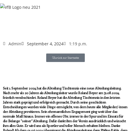
Admin
September 4, 2024
1:19 p.m.
Zurück zur Startseite
Seit 1. September 2024 hat die Abteilung Tischtennis eine neue Abteilungsleitung.
Nach mehr als 20 Jahren als Abteilungsleiter wurde Roland Beyer am 31.08.2024
feierlich verabschiedet. Roland Beyer hat die Abteilung Tischtennis in den letzten
Jahren stark geprägt und erfolgreich gemacht. Durch seine geschickten
Entscheidungen wurden viele Dinge ermöglicht, von dem heute alle Mitglieder/-innen
der Abteilung provitieren. Sein ehrenamtliches Engagement ging weit über das
normale Maß hinaus. Immer ein offenes Ohr, immer in der Spur und im Einsatz für
die Belange "seiner" Abteilung. Dafür dankt ihm der Verein ausdrücklich und wünscht
ihm alles Gute. Er wird uns als Sportler und toller Mensch erhalten bleiben. Danke
Roland! Ab dem 01.09.2024 übernimmt die Abteilungsleitung dann Philipp Kahle, dem