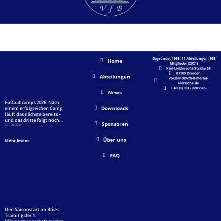
AKTUELLES
SHORTLINKS
UNSER VFB
Gegründet 1993, 11 Abteilungen, 953
Home
Mitglieder (2021)
Karl-Liebknecht-Straße 53
01109 Dresden
Abteilungen
vorstand@vfb-hellerau-
klotzsche.de
+ 49 (0) 351 - 8805565
News
Fußballcamps 2026: Nach
Downloads
einem erfolgreichen Camp
läuft das nächste bereits –
und das dritte folgt noch…
Sponsoren
Juli 20, 2026
Über uns
Mehr lesen»
FAQ
Den Saisonstart im Blick:
Training der 1.