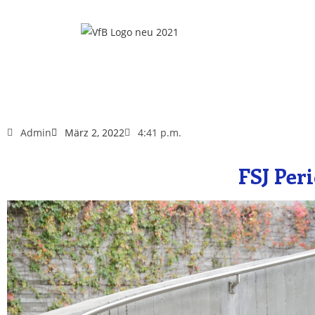
Admin
März 2, 2022
4:41 p.m.
FSJ Per