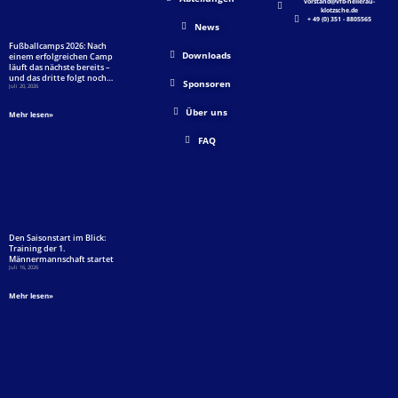
vorstand@vfb-hellerau-
klotzsche.de
+ 49 (0) 351 - 8805565
News
Fußballcamps 2026: Nach
Downloads
einem erfolgreichen Camp
läuft das nächste bereits –
und das dritte folgt noch…
Sponsoren
Juli 20, 2026
Über uns
Mehr lesen»
FAQ
Den Saisonstart im Blick:
Training der 1.
Männermannschaft startet
Juli 16, 2026
Mehr lesen»