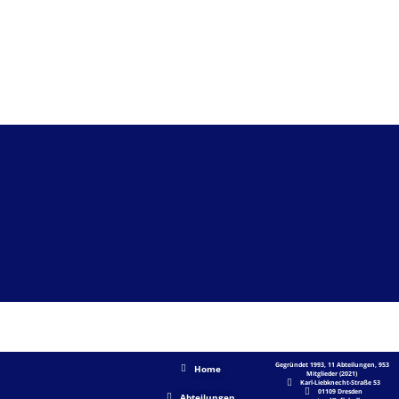
AKTUELLES
SHORTLINKS
UNSER VFB
Gegründet 1993, 11 Abteilungen, 953
Home
Mitglieder (2021)
Karl-Liebknecht-Straße 53
01109 Dresden
Abteilungen