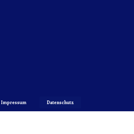
Impressum
Datenschutz
Copyright 2022 © VfB Hellerau-Klotzsche