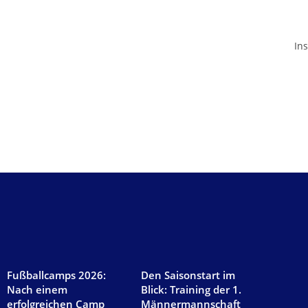
In
AKTUELLES
Fußballcamps 2026:
Den Saisonstart im
Nach einem
Blick: Training der 1.
erfolgreichen Camp
Männermannschaft