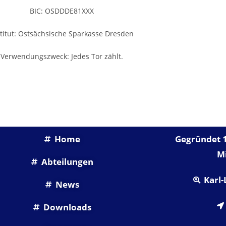
BIC: OSDDDE81XXX
stitut: Ostsächsische Sparkasse Dresden
Verwendungszweck: Jedes Tor zählt.
SHORTLINKS
U
Home
Gegründet 1
Mi
Abteilungen
Karl-
News
Downloads